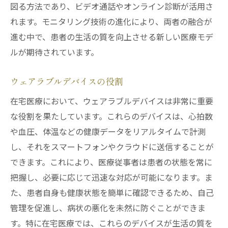
図る方法であり、ビデオ通話やオンライン診断が活用さ
患者と医療従事者のコミュニケーション強
れます。モニタリング技術の進化により、両者の融合が
化
進む中で、患者の生活の質を向上させる新しい医療モデ
緊急時対応のスピードアップ
ルが期待されています。
地域医療と在宅医療の融合
スマートフォンアプリを活用した在宅医療の実
ウェアラブルデバイスの役割
例
在宅医療において、ウェアラブルデバイスは非常に重要
代表的な在宅医療アプリの紹介
な役割を果たしています。これらのデバイスは、心拍数
アプリによる健康管理のメリット
や血圧、体温などの健康データをリアルタイムで計測
患者のフィードバックとアプリ改善
し、それをスマートフォンやクラウドに送信することが
医療データの共有と分析
できます。これにより、医療従事者は患者の状態を常に
把握し、必要に応じて迅速な対応が可能になります。ま
アプリ開発の最新動向
た、患者自身も健康状態を簡単に確認できるため、自己
アプリ利用者の声から見る未来の可能性
管理を促進し、病状の悪化を未然に防ぐことができま
モニタリング技術が改善する患者の生活の質
す。特に在宅医療では、これらのデバイスが生活の質を