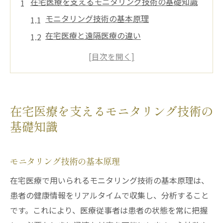
在宅医療を支えるモニタリング技術の基礎知識
モニタリング技術の基本原理
在宅医療と遠隔医療の違い
ウェアラブルデバイスの役割
スマートセンサー技術の進化
データセキュリティとプライバシーの重要
性
在宅医療を支えるモニタリング技術の
在宅医療モニタリング技術の法律と規制
基礎知識
最新技術がもたらす在宅医療の新しい可能性
人工知能とビッグデータ活用の未来
モニタリング技術の基本原理
患者の健康予測と予防医療
在宅医療で用いられるモニタリング技術の基本原理は、
遠隔診断と迅速な対応の重要性
患者の健康情報をリアルタイムで収集し、分析すること
在宅医療のパーソナライズ化
です。これにより、医療従事者は患者の状態を常に把握
技術革新がもたらすコスト削減効果