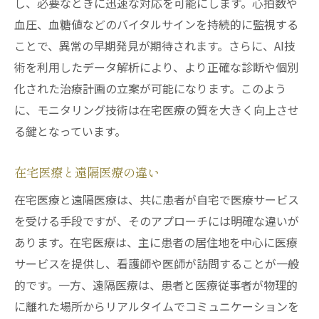
し、必要なときに迅速な対応を可能にします。心拍数や
在宅医療のグローバルな潮流
血圧、血糖値などのバイタルサインを持続的に監視する
ウェアラブルデバイスで変わる在宅医療の未来
ことで、異常の早期発見が期待されます。さらに、AI技
術を利用したデータ解析により、より正確な診断や個別
ウェアラブルデバイスの種類と特性
化された治療計画の立案が可能になります。このよう
心拍数や血圧のリアルタイムモニタリング
に、モニタリング技術は在宅医療の質を大きく向上させ
患者の運動量と健康管理
る鍵となっています。
データ収集とその活用法
ウェアラブル技術の限界と課題
在宅医療と遠隔医療の違い
未来のウェアラブルデバイスの展望
在宅医療と遠隔医療は、共に患者が自宅で医療サービス
リアルタイムモニタリングが患者ケアを革新す
を受ける手段ですが、そのアプローチには明確な違いが
る理由
あります。在宅医療は、主に患者の居住地を中心に医療
早期発見と治療の改善
サービスを提供し、看護師や医師が訪問することが一般
患者の自主的な健康管理の推進
的です。一方、遠隔医療は、患者と医療従事者が物理的
に離れた場所からリアルタイムでコミュニケーションを
医療従事者の負担軽減と効率向上