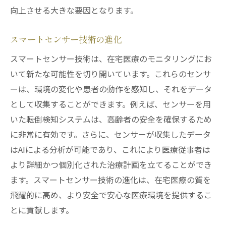
在宅医療で得られる安心感
向上させる大きな要因となります。
日常生活における健康管理の習慣化
精神的健康の向上と社会参加
スマートセンサー技術の進化
家族と医療チームの連携強化
スマートセンサー技術は、在宅医療のモニタリングにお
在宅でのリハビリテーションの可能性
いて新たな可能性を切り開いています。これらのセンサ
患者の自己効力感の高まり
ーは、環境の変化や患者の動作を感知し、それをデータ
として収集することができます。例えば、センサーを用
医療従事者への情報提供を効率化する新技術
いた転倒検知システムは、高齢者の安全を確保するため
デジタルプラットフォームの活用
に非常に有効です。さらに、センサーが収集したデータ
診療記録の自動化とその利点
はAIによる分析が可能であり、これにより医療従事者は
リアルタイムデータ解析の応用
より詳細かつ個別化された治療計画を立てることができ
医療チーム間の情報共有促進
ます。スマートセンサー技術の進化は、在宅医療の質を
医療サービスの標準化と品質向上
飛躍的に高め、より安全で安心な医療環境を提供するこ
医療従事者のスキル向上支援
とに貢献します。
テクノロジーが在宅医療の未来をどう変えるか