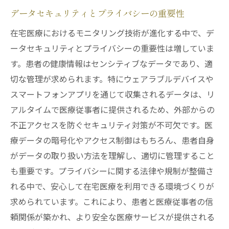
データセキュリティとプライバシーの重要性
新しいビジネスモデルの創出
在宅医療におけるモニタリング技術が進化する中で、デ
医療の国際化とグローバル化の進展
ータセキュリティとプライバシーの重要性は増していま
患者中心の医療サービスの実現
す。患者の健康情報はセンシティブなデータであり、適
持続可能な医療システムの構築
切な管理が求められます。特にウェアラブルデバイスや
次世代技術の導入と普及
スマートフォンアプリを通じて収集されるデータは、リ
未来の在宅医療市場の見通し
アルタイムで医療従事者に提供されるため、外部からの
不正アクセスを防ぐセキュリティ対策が不可欠です。医
療データの暗号化やアクセス制御はもちろん、患者自身
がデータの取り扱い方法を理解し、適切に管理すること
も重要です。プライバシーに関する法律や規制が整備さ
れる中で、安心して在宅医療を利用できる環境づくりが
求められています。これにより、患者と医療従事者の信
頼関係が築かれ、より安全な医療サービスが提供される