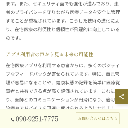
ます。また、セキュリティ面でも強化が進んでおり、患
者のプライバシーを守りながら医療データを安全に管理
することが重視されています。こうした技術の進化によ
り、在宅医療の利便性と信頼性が飛躍的に向上している
のです。
アプリ利用者の声から見る未来の可能性
在宅医療アプリを利用する患者からは、多くのポジティ
ブなフィードバックが寄せられています。特に、自己管
理が容易になることや、健康状態の記録を簡単に医療従
事者と共有できる点が高く評価されています。これによ
り、医師とのコミュニケーションが円滑になり、適切な
治療やアドバイスを迅速に受けられるようになりまし
た。また、利用者の声はアプリの改善にもつながってお
090-9251-7775
お問い合わせはこちら
り、今後はより多様なニーズに応える機能が追加される