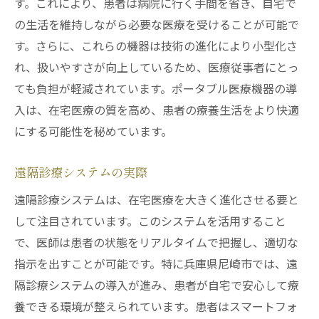
す。これにより、患者は病院に行く手間を省き、自宅で
ウェアラブル技術の導入とその効果
の生活を維持しながら必要な医療を受けることが可能で
医療データのリアルタイム分析の現状
す。さらに、これらの機器は技術の進化により小型化さ
医療従事者の効率的な情報把握と意思決定
れ、扱いやすさが向上しているため、医療従事者にとっ
自己管理意識を高めるテクノロジーの活用
ても負担が軽減されています。ポータブル医療機器の導
兵庫県尼崎市テクノロジーで変わる在宅医療の
入は、在宅医療の質を高め、患者の療養生活をより快適
新たな局面
にする可能性を秘めています。
医療機器の多機能化とその影響
遠隔診療システムの実際
遠隔医療の現状と課題
遠隔診療システムは、在宅医療を大きく進化させる要と
クラウドベースの医療サービスの拡大
して注目されています。このシステムを活用すること
患者に寄り添う個別対応の重要性
で、医師は患者の状態をリアルタイムで把握し、適切な
在宅医療の可能性を広げる地域の取り組み
指示を出すことが可能です。特に兵庫県尼崎市では、遠
患者と家族による在宅医療の実践例
隔診療システムの導入が進み、患者が自宅で安心して療
テクノロジーが可能にする兵庫県尼崎市の高度
養できる環境が整えられています。患者はスマートフォ