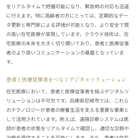
をリアルタイムで把握可能になり、緊急時の対応も迅速
家庭での医療機器操作のサポート体制
に行えます。特に高齢者の方にとっては、定期的なデー
未来の医療機器開発と在宅医療の展望
タ更新と専門家による評価が可能となり、より安全で質
兵庫県尼崎市クラウド技術が支える在宅医療の
の高い在宅医療が実現しています。クラウド技術は、在
革新
宅医療の未来を大きく切り開いており、患者と医療従事
クラウドベースの患者情報管理の利点
者のより良いコミュニケーションの基盤となっていま
医療データのセキュリティとアクセス権管
す。
理
医療従事者間の情報共有を加速する仕組み
患者と医療従事者をつなぐデジタルソリューション
患者と家族のための情報アクセスの改善
在宅医療において、患者と医療従事者を結ぶデジタルソ
クラウド技術を利用した迅速な医療判断
リューションは不可欠です。兵庫県尼崎市では、これら
地域の医療資源を活用したデジタル連携
のテクノロジーが患者の療養生活を支える重要な要素と
して活用されています。例えば、遠隔診療システムは医
遠隔診療システムで変わる兵庫県尼崎市の在宅
師が患者の状態をリアルタイムで確認し、適切な診断や
医療
治療を提供することを可能にします。また、患者は自宅