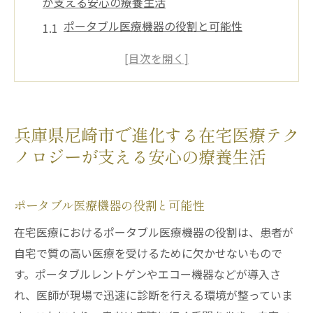
が支える安心の療養生活
ポータブル医療機器の役割と可能性
遠隔診療システムの実際
クラウド技術がもたらすデータ管理の進化
患者と医療従事者をつなぐデジタルソリュ
ーション
兵庫県尼崎市で進化する在宅医療テク
テクノロジー活用事例から見る在宅医療の
ノロジーが支える安心の療養生活
効果
在宅医療環境を支える地域連携の重要性
ポータブル医療機器の役割と可能性
在宅医療の未来兵庫県尼崎市で加速するテクノ
ロジーの力
在宅医療におけるポータブル医療機器の役割は、患者が
自宅で質の高い医療を受けるために欠かせないもので
テクノロジーの進化で変わる患者ケアの現
す。ポータブルレントゲンやエコー機器などが導入さ
状
れ、医師が現場で迅速に診断を行える環境が整っていま
モバイルデバイスによる健康モニタリング