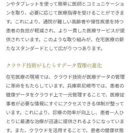
な在宅医療環境
ンやタブレットを使って簡単に医師とコミュニケーショ
高度医療技術の活用による在宅診療の実現
ンを取り、必要に応じて医療指導を受けることができま
迅速な診療を支えるネットワークインフラ
す。これにより、通院が難しい高齢者や慢性疾患を持つ
患者の負担が軽減され、より一貫した医療サービスが提
在宅医療を支える地域医療システムの役割
供されています。このような取り組みが、在宅医療の新
医療従事者のスキル向上に向けたテクノロ
たなスタンダードとして広がりつつあります。
ジー
患者満足度向上のためのイノベーション
クラウド技術がもたらすデータ管理の進化
持続可能な在宅医療環境を目指して
在宅医療の現場では、クラウド技術が医療データの管理
医療機器の進化兵庫県尼崎市で実現する在宅医
に革命をもたらしています。兵庫県尼崎市では、患者の
療の安心
健康データをクラウド上で一元管理することで、医療従
ポータブル機器による自宅療養の充実
事者が必要な情報にすぐにアクセスできる体制が整って
医療機器の安全性と信頼性の確保
います。これにより、診療の効率が向上し、患者一人ひ
患者データの一元管理とプライバシー保護
とりに最適な治療が迅速に提供されるようになっていま
最新技術を活用した患者モニタリング
す。また、クラウドを活用することで、患者の健康状態