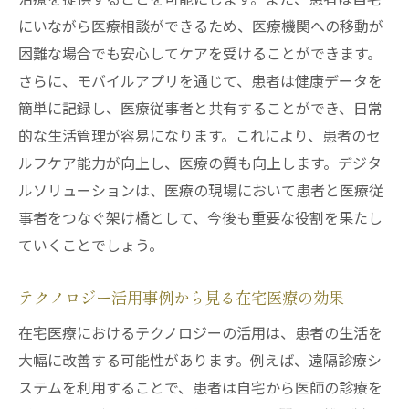
遠隔診療のメリットと患者への影響
にいながら医療相談ができるため、医療機関への移動が
医師と患者の新しいコミュニケーションの
困難な場合でも安心してケアを受けることができます。
形
さらに、モバイルアプリを通じて、患者は健康データを
遠隔診療を支えるテクノロジーの選択
簡単に記録し、医療従事者と共有することができ、日常
患者の健康モニタリングを強化する方法
的な生活管理が容易になります。これにより、患者のセ
遠隔診療によるコスト削減の効果
ルフケア能力が向上し、医療の質も向上します。デジタ
将来の遠隔診療システムの展望
ルソリューションは、医療の現場において患者と医療従
兵庫県尼崎市患者一人ひとりに対応する在宅医
事者をつなぐ架け橋として、今後も重要な役割を果たし
療の最前線
ていくことでしょう。
個別化医療のためのデジタルツール
テクノロジー活用事例から見る在宅医療の効果
患者のニーズに応じたケアプランの作成
在宅医療におけるテクノロジーの活用は、患者の生活を
在宅医療における心理的サポートの重要性
大幅に改善する可能性があります。例えば、遠隔診療シ
家族と連携した療養生活の支援
ステムを利用することで、患者は自宅から医師の診療を
患者のフィードバックを活かしたサービス