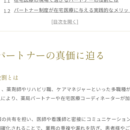
パートナー制度が在宅医療に与える実践的なメリッ
在宅医療と薬局パートナー制度の基本構造を解説
多職種連携が在宅医療の質を高める理由を考察
在宅医療パートナー検定で問われる現場目線の力
実践で役立つ在宅医療パートナー制度の活用法
パートナーの真価に迫る
在宅医療パートナー制度の導入実例と現場活用法
薬局パートナー制度が現場効率化に貢献する仕組み
役割とは
在宅医療コーディネーターの役割と実務での違い
く、薬剤師やリハビリ職、ケアマネジャーといった多職種
薬剤師研修やセミナーで学ぶ在宅医療の現状
入により、薬局パートナーや在宅医療コーディネーターが
在宅医療の現場で求められる多職種協働の要点
業務分担で進化する在宅医療の現場最前線
報の共有を担い、医師や看護師と密接にコミュニケーショ
在宅医療で実現する業務分担の最新動向
明確化されることで、業務の重複や漏れを防ぎ、患者様やご