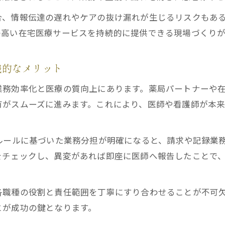
薬局パートナーと薬剤師の連携が現場を変える
合、情報伝達の遅れやケアの抜け漏れが生じるリスクもあ
在宅医療パートナー制度で広がる業務効率化の可能
の高い在宅医療サービスを持続的に提供できる現場づくりが
現場目線でみる在宅医療コーディネーターの強み
在宅医療における服薬支援と事務効率化の連携事例
践的なメリット
薬局パートナーと在宅医療の連携ポイント解説
業務効率化と医療の質向上にあります。薬局パートナーや
薬局パートナー制度が在宅医療に与える影響
有がスムーズに進みます。これにより、医師や看護師が本
在宅医療現場での薬局パートナーの具体的役割
薬局パートナーセミナーで学ぶ連携強化の方法
ルールに基づいた業務分担が明確になると、請求や記録業
在宅医療と薬局パートナーのコミュニケーション術
をチェックし、異変があれば即座に医師へ報告したことで
薬局パートナー制度導入による現場業務の変化
30日ルールの理解が在宅医療の質を変える理由
各職種の役割と責任範囲を丁寧にすり合わせることが不可
在宅医療の30日ルールが現場運用に与える影響
とが成功の鍵となります。
30日ルールと在宅医療パートナー制度の関係性