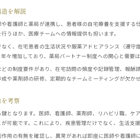
30日ルール例外と現場の運用ポイントを整理
構造を解説
在宅医療コーディネーター視点で見る30日ルール
師や看護師と薬局が連携し、患者様の自宅療養を支援する
在宅医療の質向上に役立つ30日ルール活用術
を行うほか、医療チームへの情報提供も担います。
現場運用視点で見る在宅医療パートナーの課題と展望
でなく、在宅患者の生活状況や服薬アドヒアランス（遵守
在宅医療パートナー現場運用で直面する課題
も年々増加しており、薬局パートナー制度への関心と需要は
効率化に向けた在宅医療と多職種連携の今後
などの制度要件があり、在宅訪問の頻度や記録管理、報酬
在宅薬剤師の働き方と収益性を現場で検証
作成や薬剤師の研修、定期的なチームミーティングが欠か
研修や検定を活用した在宅医療パートナーの成長
現場から見た在宅医療パートナー制度の改善策
由を考察
る鍵となります。医師、看護師、薬剤師、リハビリ職、ケ
とが可能です。これにより、疾患管理だけでなく、生活支
副作用の有無を確認し、異常があれば即座に医師や看護師