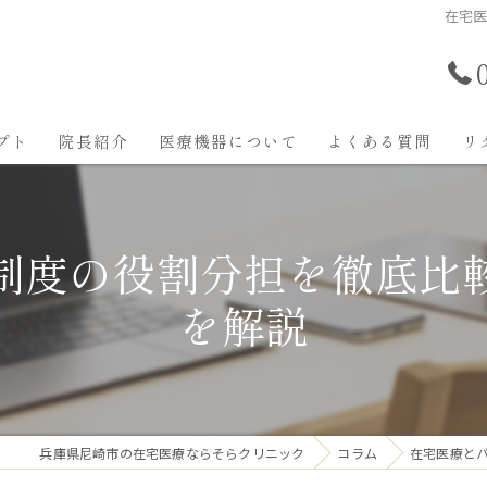
在宅
プト
院長紹介
医療機器について
よくある質問
リ
制度の役割分担を徹底比
を解説
兵庫県尼崎市の在宅医療ならそらクリニック
コラム
在宅医療と