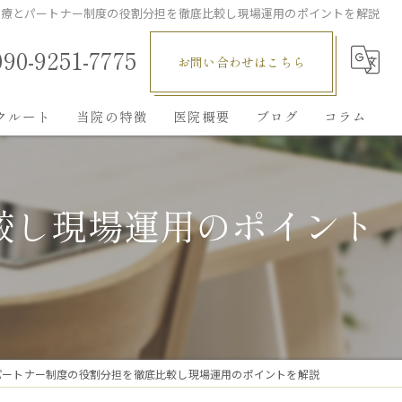
医療とパートナー制度の役割分担を徹底比較し現場運用のポイントを解説
090-9251-7775
お問い合わせはこちら
クルート
当院の特徴
医院概要
ブログ
コラム
求人
較し現場運用のポイント
転職
医師
看護師
医療事務
パートナー制度の役割分担を徹底比較し現場運用のポイントを解説