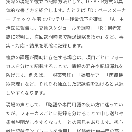
実際の現場で役立つ記録方法として、D・A・R方式の具
体的な書き方を紹介します。たとえば「D：ペースメーカ
ー チェック 在宅でバッテリー残量低下を確認」「A：主
治医に報告し、交換スケジュールを調整」「R：患者家
族に説明し、次回訪問時まで経過観察を指示」など、事
実・対応・結果を明確に記録します。
複数の課題が同時に存在する場合は、項目ごとにフォー
カスを分けて記載することで、情報の混在や記録漏れを
防げます。例えば、「服薬管理」「褥瘡ケア」「医療機
器管理」など、それぞれ独立した記録欄を設けると見返
しやすくなります。
現場の声として、「略語や専門用語の使い方に迷ってい
たが、フォーカスごとに記録を分けることで申し送りや
患者説明がしやすくなった」との意見もあります。初心
者は記録テンプレートを活用し、経験者は重要度の高い