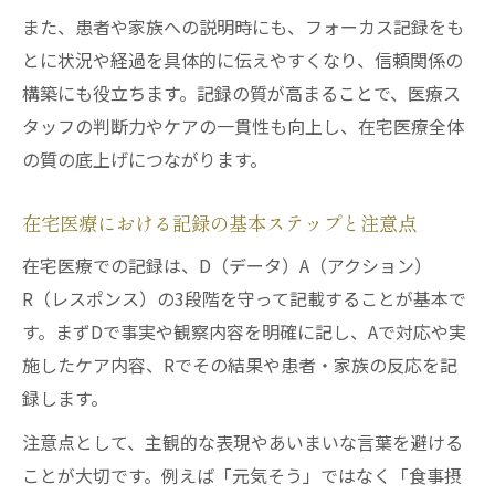
また、患者や家族への説明時にも、フォーカス記録をも
止術
とに状況や経過を具体的に伝えやすくなり、信頼関係の
外国人患者対応時の在宅医療記録の注意点
構築にも役立ちます。記録の質が高まることで、医療ス
多職種間で通じる在宅医療記録の書き方
タッフの判断力やケアの一貫性も向上し、在宅医療全体
記録の質を高める具体的な在宅医療例集
の質の底上げにつながります。
在宅医療記録の質を上げる実践的事例紹介
ペースメーカー管理と在宅医療記録の応用
在宅医療における記録の基本ステップと注意点
例
在宅医療での記録は、D（データ）A（アクション）
30日ルールに即した在宅医療記録のポイン
R（レスポンス）の3段階を守って記載することが基本で
ト
す。まずDで事実や観察内容を明確に記し、Aで対応や実
在宅医療の現場で役立つ記録テンプレート
施したケア内容、Rでその結果や患者・家族の反応を記
例
録します。
多職種と共有しやすい在宅医療記録の実例
注意点として、主観的な表現やあいまいな言葉を避ける
ことが大切です。例えば「元気そう」ではなく「食事摂