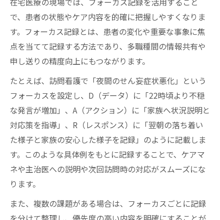
在宅医療で押さえたいフォーカス記録の基
在宅医療の現場では、フォーカス記録を活用すること
本
で、患者の状態やケア内容を的確に把握しやすくなりま
す。フォーカス記録とは、患者の変化や重要な事象に焦
30日ルールが在宅医療に与える影響と運用
点を当てて記録する方法であり、多職種間の情報共有や
法
申し送りの精度向上にもつながります。
在宅医療における記録更新のタイミング解
説
たとえば、訪問看護で「夜間のせん妄症状悪化」という
フォーカスを設定し、
D（データ）に「22時頃より不穏
ショートステイ時の30日ルール運用ポイン
な発言が増加」、A（アクション）に「家族へ状況説明と
ト
対応策を指導」、R（レスポンス）に「翌朝の落ち着い
在宅医療現場で迷わない記録方法の実践例
た様子と家族の安心した様子を記録」
のように記載しま
D・A・R式在宅医療記録のポイント整理
す。このような具体例をもとに記録することで、ケアマ
在宅医療で使うD・A・R記録法の基本構成
ネや主治医への説明や次回訪問時の対応がスムーズにな
D・A・R式で迷わない在宅医療記録の流れ
ります。
課題ごとに整理する在宅医療D・A・R記録
また、複数の課題がある場合は、フォーカスごとに記録
術
を分けて整理し、優先度の高い内容を明確にすることが