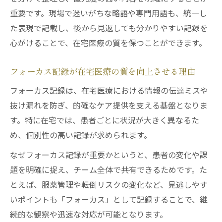
フォーカス記録とD・A・R式の違いと実用
重要です。現場で迷いがちな略語や専門用語も、統一し
例
た表現で記載し、後から見返しても分かりやすい記録を
在宅医療記録における略語と正確な使い方
心がけることで、在宅医療の質を保つことができます。
複数課題も怖くない在宅医療記録のコツ
フォーカス記録が在宅医療の質を向上させる理由
在宅医療で複数課題を整理する記録の手法
フォーカス記録で複数問題を混在させない
フォーカス記録は、在宅医療における情報の伝達ミスや
方法
抜け漏れを防ぎ、的確なケア提供を支える基盤となりま
在宅医療記録で優先順位をつけるポイント
す。特に在宅では、患者ごとに状況が大きく異なるた
め、個別性の高い記録が求められます。
複数課題の共有を意識した在宅医療記録例
在宅医療における問題解決型記録の具体策
なぜフォーカス記録が重要かというと、患者の変化や課
題を明確に捉え、チーム全体で共有できるためです。た
アポるなど現場用語と正確な記録の関係
とえば、服薬管理や転倒リスクの変化など、見逃しやす
在宅医療現場語『アポる』の正しい使い方
いポイントも「フォーカス」として記録することで、継
記録で避けたい略語と正式用語の選び方
続的な観察や迅速な対応が可能となります。
在宅医療現場用語と記録の伝達トラブル防