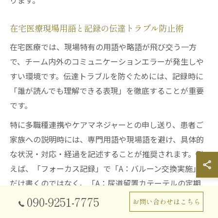
ります。
在宅医療現場用語と記録の伝達トラブル防止術
在宅医療では、現場特有の用語や略語が飛び交う一方
で、チーム内外のコミュニケーションエラーが発生しや
すい環境です。伝達トラブルを防ぐためには、記録時に
「誰が読んでも理解できる表現」を徹底することが重要
です。
特に多職種連携やケアマネジャーとの申し送り、患者ご
家族への説明時には、専門用語や現場語を避け、具体的
な状況・対応・経過を記述することが推奨されます。例
えば、「フォーカス記録」で「A：バルーン交換実施」と
だけ書くのではなく、「A：尿道留置カテーテルの定期
交換を実施」と記載することで、誤解や情報の抜け漏れ
090-9251-7775
お問い合わせはこちら
を防げます。